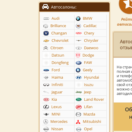
Автосалоны:
Audi
BMW
Рейт
автоса
Brilliance
Cadillac
Changan
Chery
Chevrolet
Chrysler
Авто
отзы
Citroen
Daewoo
Datsun
Dodge
Dongfeng
FAW
На стра
Ford
Geely
полная 
и телеф
Haima
Hyundai
автомоб
свой от
Infiniti
Isuzu
можно о
Jaguar
Jeep
автодил
Kia
Land Rover
Lexus
Lifan
Об
MINI
Mazda
Mercedes
Mitsubishi
Nissan
Opel