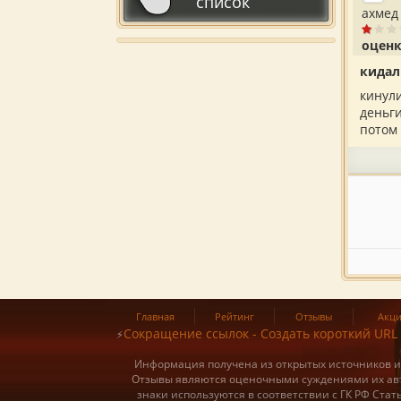
список
ахме
оценк
кида
кинули
деньги
потом 
Главная
Рейтинг
Отзывы
Акц
Сокращение ссылок - Создать короткий URL
⚡
Информация получена из открытых источников и о
Отзывы являются оценочными суждениями их авт
знаки используются в соответствии с ГК РФ Ста