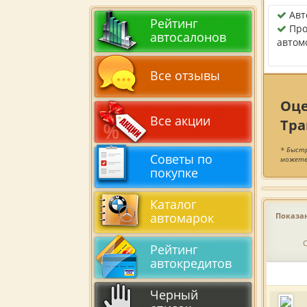
Авт
Рейтинг
Про
автосалонов
автом
Все отзывы
Оце
Все акции
Тра
* Быстр
Советы по
можете
покупке
Каталог
автомарок
Показан
Рейтинг
автокредитов
Черный