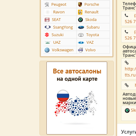
Телеф
Peugeot
Porsche
Транс
Ravon
Renault
SEAT
Skoda
526 
SsangYong
Subaru
Suzuki
Toyota
526 
UAZ
VAZ
Офици
Volkswagen
Volvo
автос
Транс
http:
tts.ru
Автод
новые
марки
Sk
Услуг