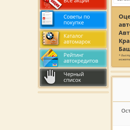
Все акции
Оц
Советы по
покупке
авт
Авт
Каталог
Кра
автомарок
Баш
Рейтинг
* Быстр
можете
автокредитов
Черный
список
Ос