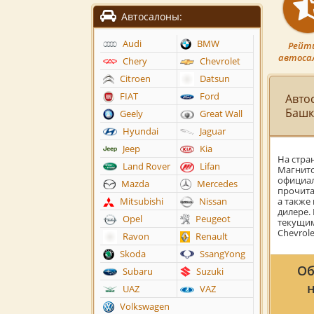
Автосалоны:
Audi
BMW
Рейт
автоса
Chery
Chevrolet
Citroen
Datsun
FIAT
Ford
Авто
Башк
Geely
Great Wall
Hyundai
Jaguar
Jeep
Kia
На стра
Land Rover
Lifan
Магнито
официал
Mazda
Mercedes
прочита
а также
Mitsubishi
Nissan
дилере.
Opel
Peugeot
текущим
Chevrole
Ravon
Renault
Skoda
SsangYong
Об
Subaru
Suzuki
UAZ
VAZ
Volkswagen