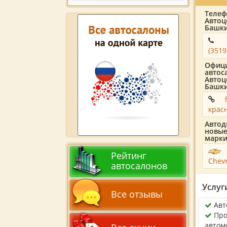
Телеф
Автоц
Башки
(3519
Офици
автос
Автоц
Башки
крас
Автод
новые
марки
Рейтинг
Chevr
автосалонов
Услуг
Все отзывы
Авт
Про
автом