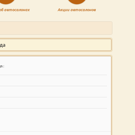
об автосалонах
Акции автосалонов
ода
в.: