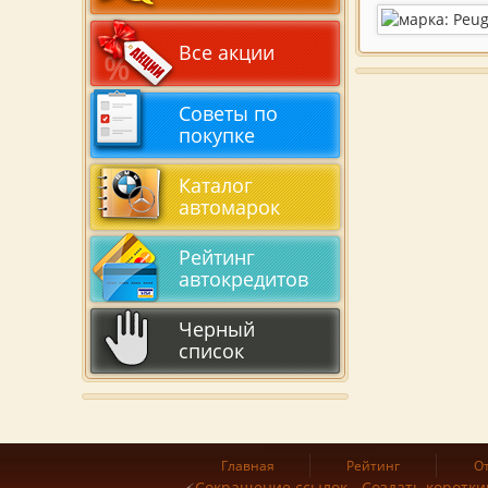
Все акции
Советы по
покупке
Каталог
автомарок
Рейтинг
автокредитов
Черный
список
Главная
Рейтинг
О
Сокращение ссылок - Создать коротки