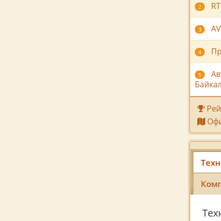
RT
2
AV
3
Пр
4
Ав
5
Байка
Рей
Офи
Техн
Комп
Тех