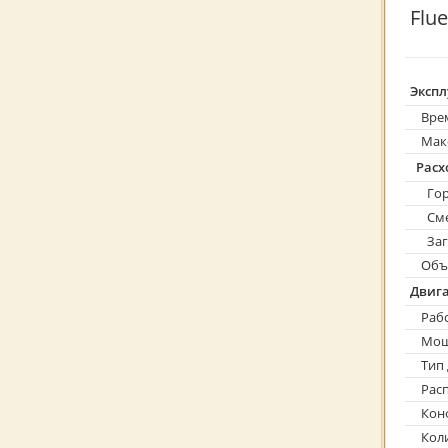
Flue
Экспл
Время
Макс
Расх
Горо
Сме
Заго
Объе
Двиг
Рабо
Мощ
Тип 
Расп
Конф
Коли