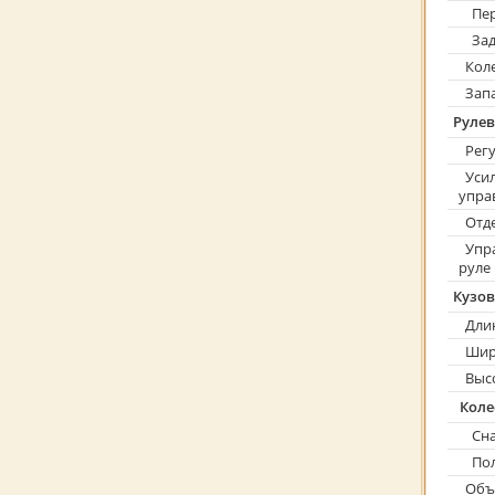
Пер
Зад
Коле
Запа
Рулев
Регу
Усил
упра
Отде
Упра
руле
Кузов
Дли
Шир
Выс
Коле
Сна
Пол
Объе