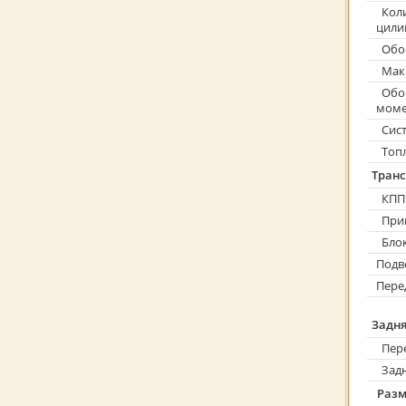
Коли
цили
Обор
Макс
Обор
моме
Сист
Топ
Тран
КПП
При
Блок
Подв
Пере
Задня
Пере
Задн
Разм