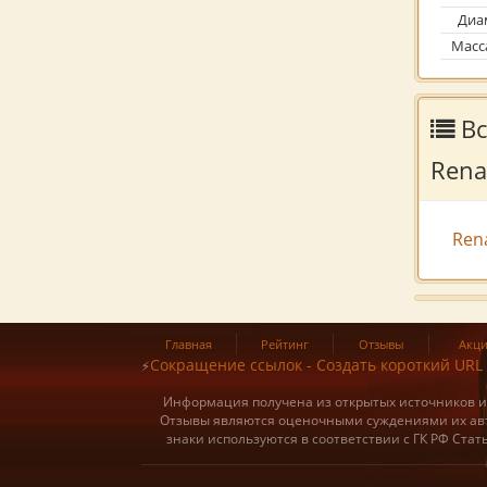
Диам
Масс
Вс
Rena
Rena
Главная
Рейтинг
Отзывы
Акц
Сокращение ссылок - Создать короткий URL
⚡
Информация получена из открытых источников и о
Отзывы являются оценочными суждениями их авт
знаки используются в соответствии с ГК РФ Ста