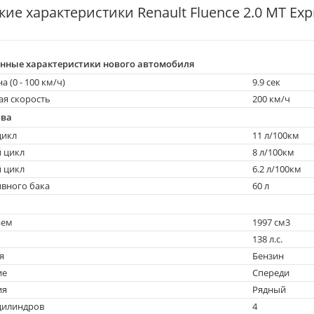
ие характеристики Renault Fluence 2.0 MT Exp
нные характеристики нового автомобиля
 (0 - 100 км/ч)
9.9 сек
я скорость
200 км/ч
ива
икл
11 л/100км
цикл
8 л/100км
 цикл
6.2 л/100км
вного бака
60 л
ъем
1997 см3
138 л.с.
я
Бензин
ие
Спереди
ия
Рядный
цилиндров
4