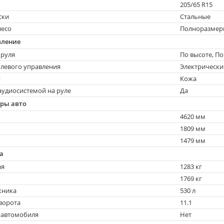
205/65 R15
ски
Стальные
лесо
Полноразмер
вление
 руля
По высоте, По
левого управления
Электрически
я
Кожа
удиосистемой на руле
Да
еры авто
4620 мм
1809 мм
1479 мм
а
ая
1283 кг
1769 кг
жника
530 л
ворота
11.1
 автомобиля
Нет