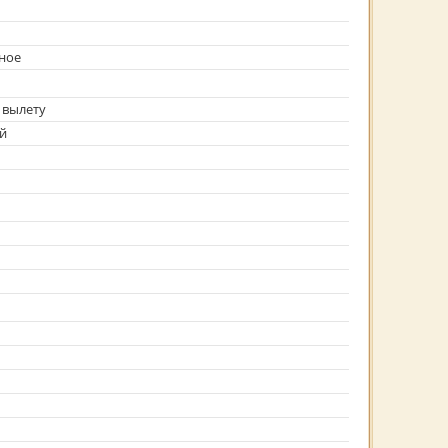
ное
 вылету
й