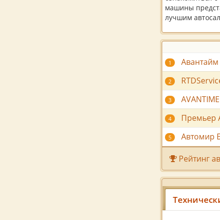
машины предста
лучшим автосал
Авантайм
1
RTDServic
2
AVANTIME
3
Премьер 
4
Автомир 
5
Рейтинг ав
Техническ