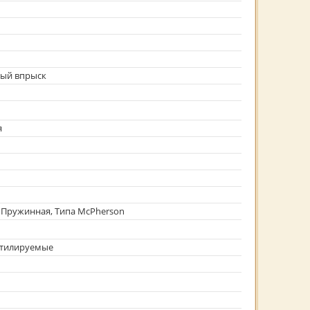
ный впрыск
я
 Пружинная, Типа McPherson
нтилируемые