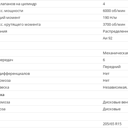
лапанов на цилиндр
4
с. мощности
6000 об/мин
щий момент
190 Н/м
с. крутящего момента
3700 об/мин
ания
Распределен
Аи 92
Механическа
передач
6
Передний
дифференциалов
Нет
ормоза
Нет
веска
Независимая,
ска
рмоза
Дисковые ве
оза
Дисковые
205/65 R15