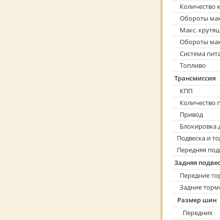
Количество к
Обороты мак
Макс. крутя
Обороты мак
Система пит
Топливо
Трансмиссия
КПП
Количество 
Привод
Блокировка 
Подвеска и т
Передняя под
Задняя подве
Передние то
Задние торм
Размер шин
Передних