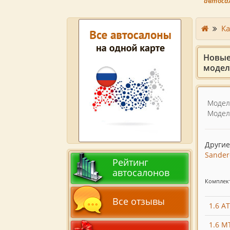
автоса
Ка
Новые
модели
Модел
Модел
Другие
Sander
Рейтинг
автосалонов
Комплект
Все отзывы
1.6 A
1.6 M