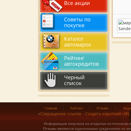
Все акции
Советы по
покупке
Каталог
автомарок
Рейтинг
автокредитов
Черный
список
Главная
Рейтинг
Отзывы
Акц
Сокращение ссылок - Создать короткий URL
⚡
Информация получена из открытых источников и о
Отзывы являются оценочными суждениями их авт