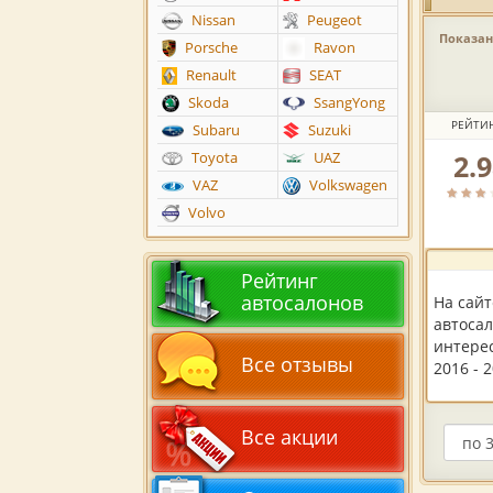
Nissan
Peugeot
Показано
Porsche
Ravon
Renault
SEAT
Skoda
SsangYong
РЕЙТИ
Subaru
Suzuki
2.
Toyota
UAZ
Рейтин
автоса
VAZ
Volkswagen
по
Volvo
версии
пользов
Рейтинг
автосалонов
На сай
автосал
интерес
Все отзывы
2016 - 
Все акции