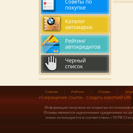
Советы по
покупке
Каталог
автомарок
Рейтинг
автокредитов
Черный
список
Главная
Рейтинг
Отзывы
Акц
Сокращение ссылок - Создать короткий URL
⚡
Информация получена из открытых источников и о
Отзывы являются оценочными суждениями их авт
знаки используются в соответствии с ГК РФ Ста