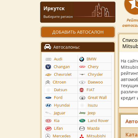
Иркутск
Выберите регион
Рейт
автоса
ДОБАВИТЬ АВТОСАЛОН
Списо
Mitsub
Автосалоны:
Audi
BMW
На сайт
Changan
Chery
Mitsubi
рейтинг
Chevrolet
Chrysler
автомоб
Citroen
Daewoo
текущим
Datsun
FIAT
различн
Ford
Great Wall
кредит 
Hyundai
Isuzu
Jaguar
Jeep
Авто
Kia
Land Rover
Lifan
Mazda
Ката
Mercedes
Mitsubishi