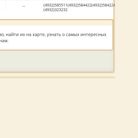
(4932)585511(4932)584422(4932)584224
--
(4932)323232
, найти их на карте, узнать о самых интересных
нам.