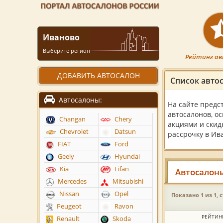
Иваново
Выберите регион
Рейтинг ав
ДОБАВИТЬ АВТОСАЛОН
Список авто
Автосалоны:
На сайте предс
автосалонов, о
Changan
Chery
акциями и скид
Chevrolet
Datsun
рассрочку в Ив
FIAT
Ford
Geely
Hyundai
Kia
Lifan
Автосалон
Mercedes
Mitsubishi
Nissan
Opel
Показано 1 из 1, 
Peugeot
Ravon
РЕЙТИН
Renault
Skoda