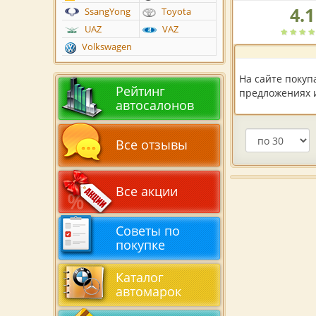
4.1
Рейтинг
SsangYong
Toyota
автосалона
UAZ
VAZ
по
Volkswagen
версии
пользователей:
На сайте покуп
Рейтинг
предложениях и
автосалонов
Все отзывы
Все акции
Советы по
покупке
Каталог
автомарок