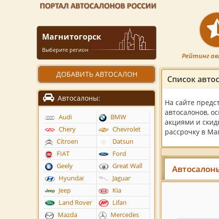
Магнитогорск
Выберите регион
Рейтинг ав
ДОБАВИТЬ АВТОСАЛОН
Список авто
Автосалоны:
На сайте предс
автосалонов, о
Audi
BMW
акциями и скид
Chery
Chevrolet
рассрочку в Ма
Citroen
Datsun
FIAT
Ford
Geely
Great Wall
Автосалоны
Hyundai
Jaguar
Jeep
Kia
Land Rover
Lifan
Mazda
Mercedes