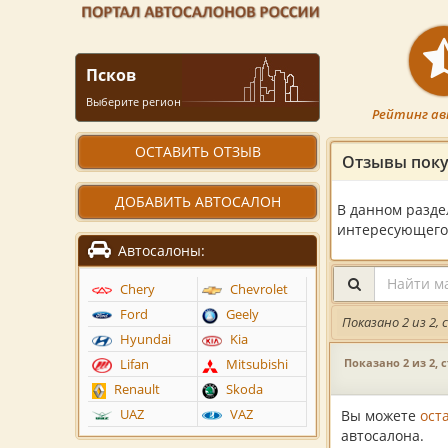
Псков
Выберите регион
Рейтинг ав
ОСТАВИТЬ ОТЗЫВ
Отзывы поку
ДОБАВИТЬ АВТОСАЛОН
В данном разде
интересующего 
Автосалоны:
Chery
Chevrolet
Ford
Geely
Показано 2 из 2,
Hyundai
Kia
Показано 2 из 2, 
Lifan
Mitsubishi
Renault
Skoda
Вы можете
ост
UAZ
VAZ
автосалона.