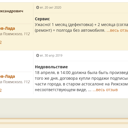
вт, 20 окт 2020
ександрович
Сервис
Ужасно! 1 месяц (дефектовка) + 2 месяца (согла
ов-Лада
(ремонт) = полгода без автомобиля.
...весь отз
а Поземского, 112
2
вт, 30 апр 2019
Недовольствие
18 апреля, в 14:00 должна была быть произве
ов-Лада
того же дня, договора купли продажи подписыв
а Поземского, 112
части города, в старом астосалоне на Рижском.
несоответствующем виде, ...
...весь отзыв
2