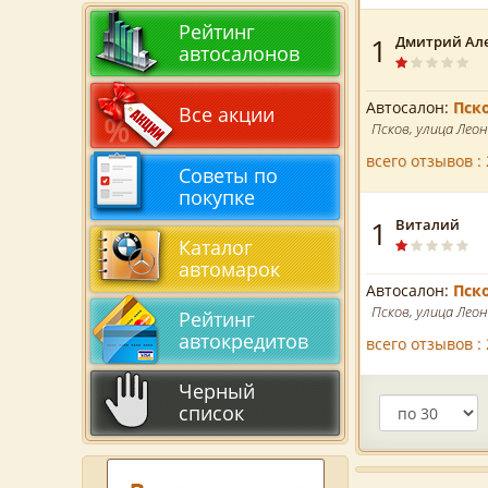
Рейтинг
1
Дмитрий Ал
автосалонов
Автосалон:
Пск
Все акции
Псков, улица Леон
всего отзывов : 
Советы по
покупке
1
Виталий
Каталог
автомарок
Автосалон:
Пск
Псков, улица Леон
Рейтинг
автокредитов
всего отзывов : 
Черный
список