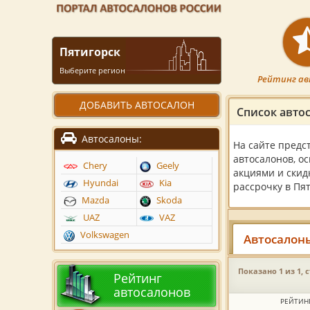
Пятигорск
Выберите регион
Рейтинг ав
ДОБАВИТЬ АВТОСАЛОН
Список авто
Автосалоны:
На сайте предс
автосалонов, о
Chery
Geely
акциями и скид
Hyundai
Kia
рассрочку в Пят
Mazda
Skoda
UAZ
VAZ
Volkswagen
Автосалон
Показано 1 из 1, 
Рейтинг
автосалонов
РЕЙТИН