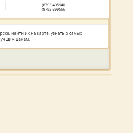
(8793)405640
--
(8793)399666
ске, найти их на карте, узнать о самых
 лучшим ценам.