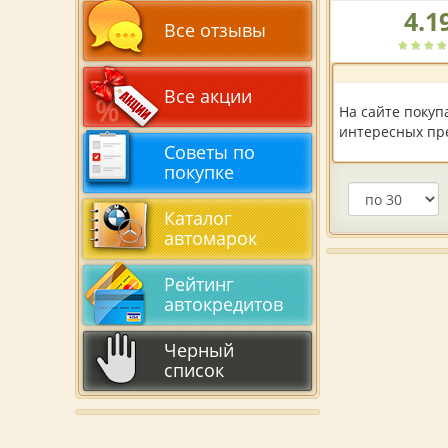
4.1
Рейтинг
Все отзывы
автосалона
по
версии
Все акции
пользователей:
На сайте покуп
интересных пре
Советы по
покупке
Каталог
автомарок
Рейтинг
автокредитов
Черный
список