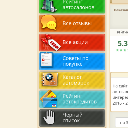
Рейтинг
автосалонов
Показано
Все отзывы
РЕЙТИ
5.
Все акции
Рейтин
автоса
по
Советы по
версии
покупке
пользов
Каталог
автомарок
На сай
автосал
Рейтинг
интере
автокредитов
2016 - 
Черный
список