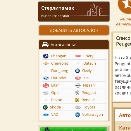
Стерлитамак
Выберите регион
Рейт
автоса
ДОБАВИТЬ АВТОСАЛОН
Списо
Peuge
Автосалоны:
Changan
Chery
На сайт
Chevrolet
Datsun
Peugeot
рейтинг
Dongfeng
Geely
автомоб
Hyundai
Kia
текущим
Lifan
Nissan
различн
Opel
Peugeot
кредит 
Ravon
Renault
Skoda
Toyota
Авто
VAZ
Volkswagen
Ката