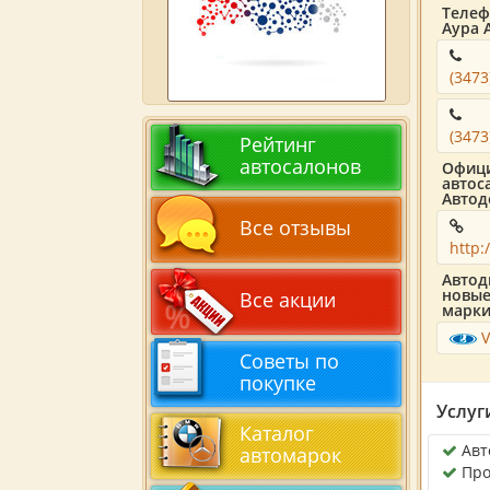
Телеф
Аура 
(3473
(3473
Рейтинг
автосалонов
Офици
автос
Автод
Все отзывы
http:
Автод
новые
Все акции
марки
Советы по
покупке
Услуг
Каталог
Авт
автомарок
Про