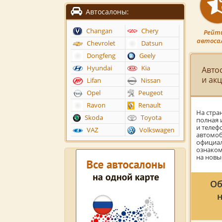
Автосалоны:
Changan
Chery
Рейт
автоса
Chevrolet
Datsun
Dongfeng
Geely
Hyundai
Kia
Авто
и ак
Lifan
Nissan
Opel
Peugeot
Ravon
Renault
На стра
Skoda
Toyota
полная 
и телеф
VAZ
Volkswagen
автомоб
официал
ознаком
на новы
Об