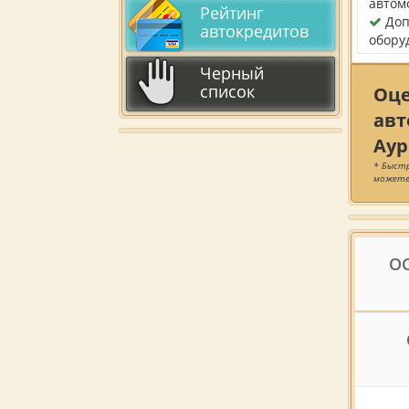
автом
Рейтинг
Доп
автокредитов
обору
Черный
список
Оц
авт
Аур
* Быстр
можете
ОС