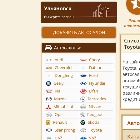
Ульяновск
Выберите регион
Рейт
автоса
ДОБАВИТЬ АВТОСАЛОН
Списо
Toyot
Автосалоны:
Audi
Chery
На сайт
Chevrolet
Datsun
Toyota.
автосал
Dongfeng
Ford
автомоб
Geely
Hyundai
текущим
Kia
Lifan
различн
Mazda
Mercedes
кредит 
Mitsubishi
Nissan
Opel
Peugeot
Авто
Renault
Skoda
SsangYong
Toyota
Ката
UAZ
VAZ