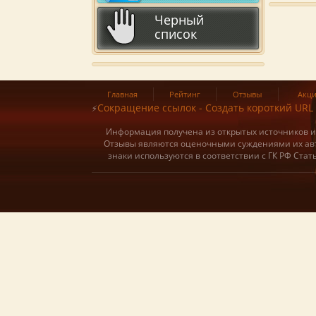
Черный
список
Главная
Рейтинг
Отзывы
Акц
Сокращение ссылок - Создать короткий URL
⚡
Информация получена из открытых источников и о
Отзывы являются оценочными суждениями их авт
знаки используются в соответствии с ГК РФ Ста