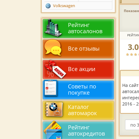
Volkswagen
Показано
Рейтинг
автосалонов
РЕЙТИ
3.
Рейтин
Все отзывы
автоса
по
версии
Все акции
пользов
На сай
Советы по
автосал
покупке
интере
2016 - 
Каталог
автомарок
Рейтинг
автокредитов