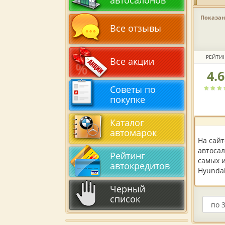
автосалонов
Показано
Все отзывы
РЕЙТИ
Все акции
4.
Рейтин
автоса
Советы по
по
покупке
версии
пользов
Каталог
автомарок
На сай
автосал
Рейтинг
самых 
автокредитов
Hyundai
Черный
список