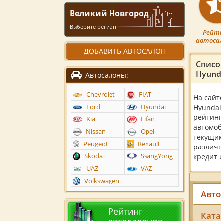
Великий Новгород
Выберите регион
Рейт
автоса
ДОБАВИТЬ АВТОСАЛОН
Списо
Hyund
Автосалоны:
Chevrolet
FIAT
На сайт
Ford
Hyundai
Hyundai
рейтинг
Kia
Lifan
автомоб
Nissan
Opel
текущим
Peugeot
Renault
различн
Skoda
SsangYong
кредит 
UAZ
VAZ
Volkswagen
Авто
Рейтинг
Ката