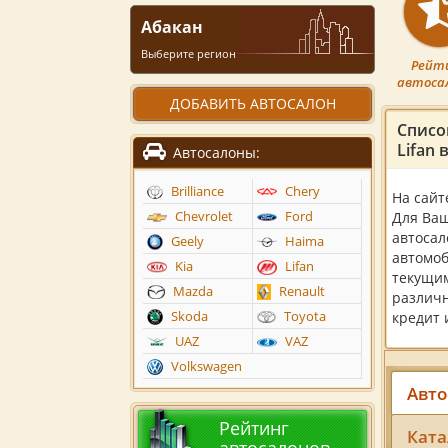
Абакан
Выберите регион
Рейт
автоса
ДОБАВИТЬ АВТОСАЛОН
Списо
Lifan 
Автосалоны:
Brilliance
Chery
На сайт
Chevrolet
Ford
Для Ваш
автосал
Geely
Haima
автомоб
Kia
Lifan
текущим
Mazda
Renault
различн
Skoda
Toyota
кредит 
UAZ
VAZ
Volkswagen
Авто
Рейтинг
Ката