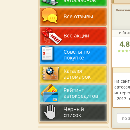
автосалонов
Показано
Все отзывы
РЕЙТИ
Все акции
4.
Рейтин
автоса
Советы по
по
покупке
версии
пользов
Каталог
автомарок
На сай
автосал
Рейтинг
интерес
автокредитов
- 2017 
Черный
список