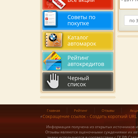
Советы по
покупке
Каталог
автомарок
Рейтинг
автокредитов
Черный
список
Главная
Рейтинг
Отзывы
Акц
Сокращение ссылок - Создать короткий URL
⚡
Информация получена из открытых источников и о
Отзывы являются оценочными суждениями их авт
знаки используются в соответствии с ГК РФ Ста