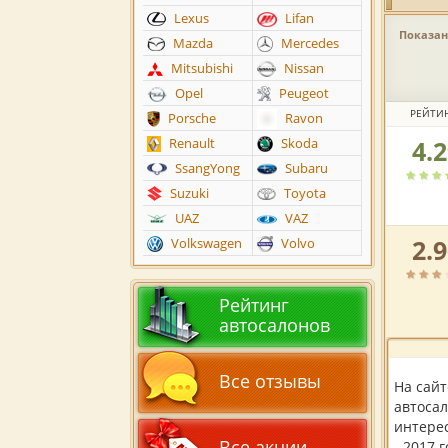
Lexus
Lifan
Показано
Mazda
Mercedes
Mitsubishi
Nissan
Opel
Peugeot
РЕЙТИ
Porsche
Ravon
4.
Renault
Skoda
Рейтин
автоса
SsangYong
Subaru
по
Suzuki
Toyota
версии
UAZ
VAZ
пользов
2.
Volkswagen
Volvo
Рейтин
автоса
по
Рейтинг
версии
автосалонов
пользов
Все отзывы
На сай
автосал
интерес
Все акции
- 2017 