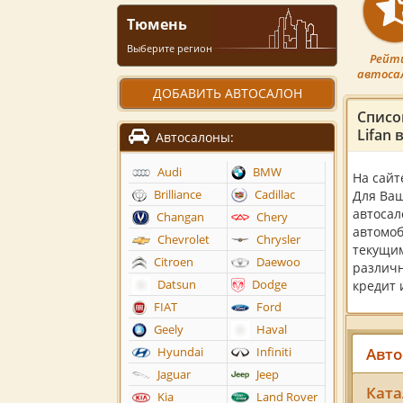
Тюмень
Выберите регион
Рейт
автоса
ДОБАВИТЬ АВТОСАЛОН
Списо
Lifan
Автосалоны:
Audi
BMW
На сайт
Brilliance
Cadillac
Для Ваш
автосал
Changan
Chery
автомоб
Chevrolet
Chrysler
текущим
Citroen
Daewoo
различн
Datsun
Dodge
кредит 
FIAT
Ford
Geely
Haval
Авто
Hyundai
Infiniti
Jaguar
Jeep
Ката
Kia
Land Rover