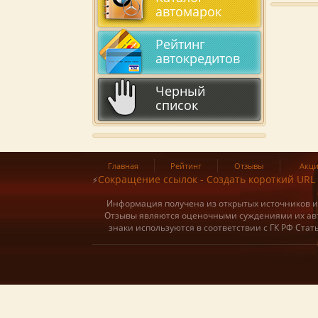
автомарок
Рейтинг
автокредитов
Черный
список
Главная
Рейтинг
Отзывы
Акц
Сокращение ссылок - Создать короткий URL
⚡
Информация получена из открытых источников и о
Отзывы являются оценочными суждениями их авт
знаки используются в соответствии с ГК РФ Ста