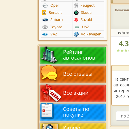
Opel
Peugeot
Показано
Renault
Skoda
Subaru
Suzuki
Toyota
UAZ
РЕЙТИ
VAZ
Volkswagen
4.
Рейтин
автоса
Рейтинг
по
автосалонов
версии
пользов
Все отзывы
На сай
автосал
интере
Все акции
- 2017 
Советы по
покупке
Каталог