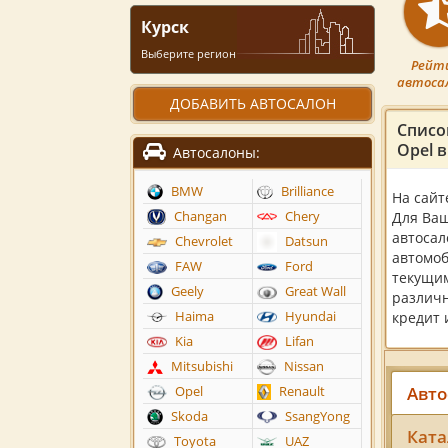
Курск
Выберите регион
Рейт
автоса
ДОБАВИТЬ АВТОСАЛОН
Списо
Opel в
Автосалоны:
BMW
Brilliance
На сайт
Changan
Chery
Для Ваш
автосал
Chevrolet
Datsun
автомоб
FAW
Ford
текущим
Geely
Great Wall
различн
Haima
Hyundai
кредит 
Kia
Lifan
Mitsubishi
Nissan
Авто
Opel
Renault
Skoda
SsangYong
Ката
Toyota
UAZ