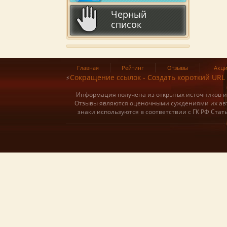
Черный
список
Главная
Рейтинг
Отзывы
Акц
Сокращение ссылок - Создать короткий URL
⚡
Информация получена из открытых источников и о
Отзывы являются оценочными суждениями их авт
знаки используются в соответствии с ГК РФ Ста