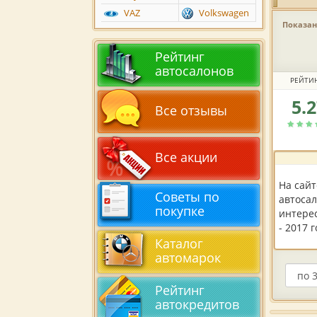
VAZ
Volkswagen
Показано
Рейтинг
автосалонов
РЕЙТИ
5.
Рейтин
Все отзывы
автоса
по
версии
Все акции
пользов
На сай
Советы по
автосал
покупке
интере
- 2017 
Каталог
автомарок
Рейтинг
автокредитов