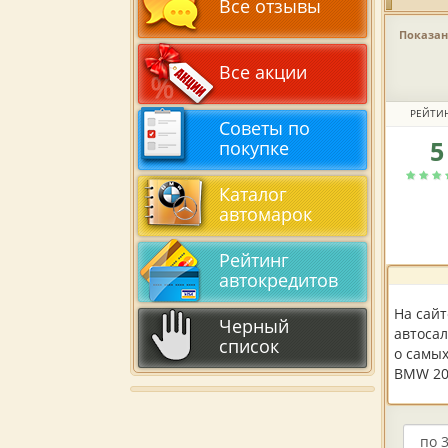
Все отзывы
Показано
Все акции
РЕЙТИ
Советы по
5
покупке
Рейтин
автоса
по
Каталог
версии
автомарок
пользов
Рейтинг
автокредитов
На сай
Черный
автосал
список
о самы
BMW 201