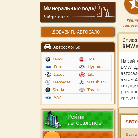
Минеральные воды
Выберите регион
Рейт
автоса
ДОБАВИТЬ АВТОСАЛОН
Списо
BMW в
Автосалоны:
BMW
FIAT
На сайт
Ford
Hyundai
BMW. Дл
автосал
Lexus
Lifan
автомоб
Mercedes
Mitsubishi
текущим
Skoda
Toyota
различн
VAZ
кредит 
Рейтинг
Авто
автосалонов
Ката