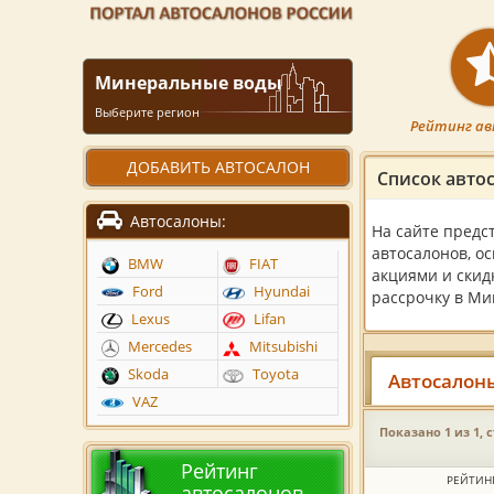
Минеральные воды
Выберите регион
Рейтинг ав
ДОБАВИТЬ АВТОСАЛОН
Список авто
Автосалоны:
На сайте предс
автосалонов, о
BMW
FIAT
акциями и скид
Ford
Hyundai
рассрочку в Ми
Lexus
Lifan
Mercedes
Mitsubishi
Skoda
Toyota
Автосалон
VAZ
Показано 1 из 1, 
Рейтинг
РЕЙТИН
автосалонов