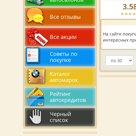
3.5
Рейтинг
автосалона
Все отзывы
по
версии
пользователей:
На сайте покуп
Все акции
интересных пре
Советы по
покупке
Каталог
автомарок
Рейтинг
автокредитов
Черный
список