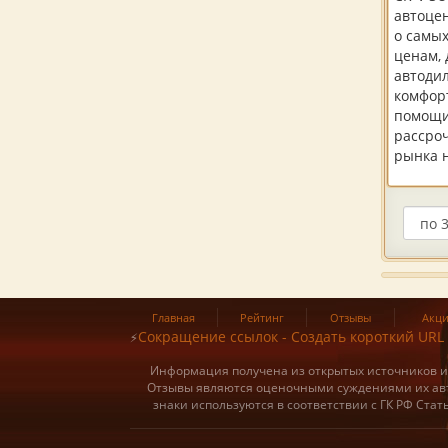
автоце
о самы
ценам, 
автоди
комфор
помощи
рассро
рынка н
Главная
Рейтинг
Отзывы
Акц
Сокращение ссылок - Создать короткий URL
⚡
Информация получена из открытых источников и о
Отзывы являются оценочными суждениями их авт
знаки используются в соответствии с ГК РФ Ста