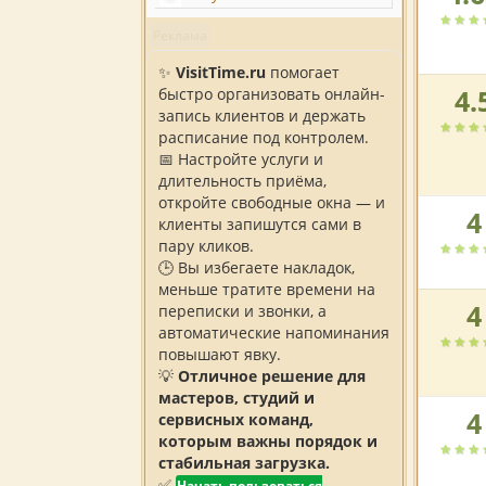
автоса
по
Реклама
версии
✨
VisitTime.ru
помогает
пользов
4.
быстро организовать онлайн-
Рейтин
запись клиентов и держать
автоса
расписание под контролем.
по
📅 Настройте услуги и
версии
длительность приёма,
пользов
откройте свободные окна — и
4
Рейтин
клиенты запишутся сами в
автоса
пару кликов.
по
🕒 Вы избегаете накладок,
версии
меньше тратите времени на
пользов
4
переписки и звонки, а
Рейтин
автоматические напоминания
автоса
повышают явку.
по
💡
Отличное решение для
версии
мастеров, студий и
пользов
4
сервисных команд,
Рейтин
которым важны порядок и
автоса
стабильная загрузка.
по
✅
версии
Начать пользоваться