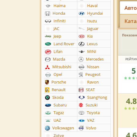
Haima
Haval
Авто
Honda
Hyundai
Ката
Infiniti
Isuzu
JAC
Jaguar
Показано
Jeep
Kia
Land Rover
Lexus
Lifan
MINI
Mazda
Mercedes
РЕЙТИ
Mitsubishi
Nissan
5
Рейтин
Opel
Peugeot
автоса
по
Porsche
Ravon
версии
Renault
SEAT
пользов
Skoda
SsangYong
4.
Рейтин
Subaru
Suzuki
автоса
по
Tagaz
Toyota
версии
UAZ
VAZ
пользов
Volkswagen
Volvo
4.
Рейтин
Zotye