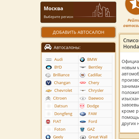
Москва
Выберите регион
Рейт
автоса
ДОБАВИТЬ АВТОСАЛОН
Списо
Honda
Автосалоны:
Audi
BMW
Официа
BYD
Bentley
новым м
автомоб
Brilliance
Cadillac
произв
Changan
Chery
занимаю
Chevrolet
Chrysler
положит
Citroen
Daewoo
изыска
завоевы
Datsun
Dodge
кроме р
Dongfeng
FAW
помощь 
FIAT
Ford
других 
Foton
GAZ
Geely
Great Wall