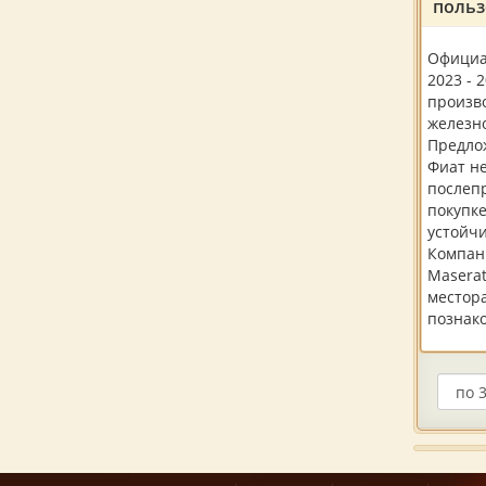
польз
Официа
2023 - 
произво
железн
Предло
Фиат не
послеп
покупке
устойч
Компани
Maserat
местор
познако