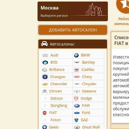
Москва
Выберите регион
Рейт
автоса
ДОБАВИТЬ АВТОСАЛОН
Списо
FIAT 
Автосалоны:
Audi
BMW
Извест
BYD
Bentley
позиции
покупат
Brilliance
Cadillac
крупней
Changan
Chery
автомо
Chevrolet
Chrysler
автомоб
Citroen
Daewoo
варьиру
маленьк
Datsun
Dodge
предос
Dongfeng
FAW
обслужи
FIAT
Ford
классно
Foton
GAZ
Geely
Great Wall