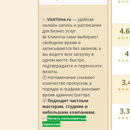
по
Реклама
версии
пользов
✨
VisitTime.ru
— удобная
онлайн-запись и расписание
4.
Рейтин
для бизнес услуг.
автоса
📅 Клиенты сами выбирают
по
свободное время и
версии
записываются без звонков, а
4
Рейтин
пользов
вы видите всю загрузку в
автоса
одном месте, быстро
по
подтверждаете и переносите
версии
визиты.
пользов
🕒 Напоминания снижают
3.
Рейтин
количество пропусков, а
автоса
порядок в графике экономит
по
время администратора.
версии
💡
Подходит частным
пользов
мастерам, студиям и
3.
Рейтин
небольшим компаниям.
автоса
✅
Начать пользоваться
по
сервисом
версии