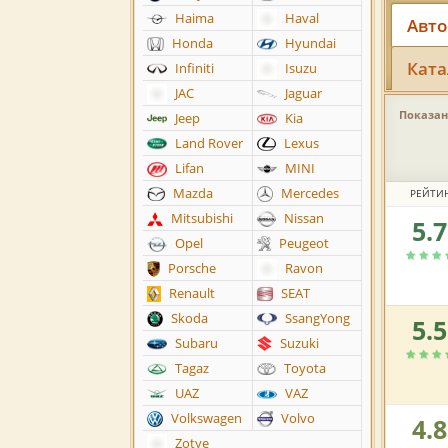
Haima
Haval
Авто
Honda
Hyundai
Ката
Infiniti
Isuzu
JAC
Jaguar
Показано
Jeep
Kia
Land Rover
Lexus
Lifan
MINI
Mazda
Mercedes
РЕЙТИ
Mitsubishi
Nissan
5.
Рейтин
Opel
Peugeot
автоса
по
Porsche
Ravon
версии
Renault
SEAT
пользов
Skoda
SsangYong
5.
Рейтин
Subaru
Suzuki
автоса
по
Tagaz
Toyota
версии
UAZ
VAZ
пользов
Volkswagen
Volvo
4.
Рейтин
Zotye
автоса