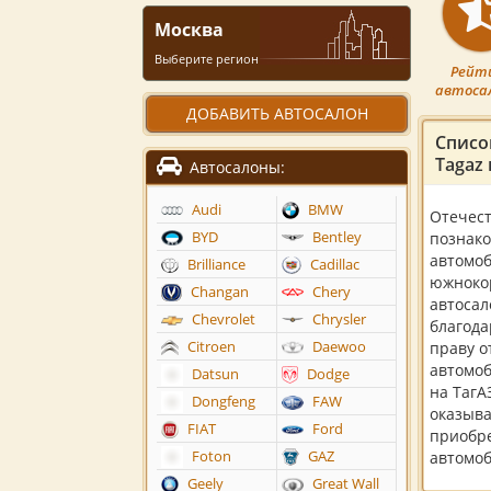
Москва
Выберите регион
Рейт
автоса
ДОБАВИТЬ АВТОСАЛОН
Списо
Tagaz
Автосалоны:
Audi
BMW
Отечес
BYD
Bentley
познак
автомоб
Brilliance
Cadillac
южноко
Changan
Chery
автосал
Chevrolet
Chrysler
благода
Citroen
Daewoo
праву о
автомоб
Datsun
Dodge
на ТагА
Dongfeng
FAW
оказыва
FIAT
Ford
приобре
Foton
GAZ
автомоб
Geely
Great Wall