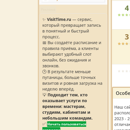
4
Рейтин
Реклама
автоса
по
✨
VisitTime.ru
— сервис,
версии
который превращает запись
пользов
в понятный и быстрый
3
Рейтин
процесс.
автоса
📅 Вы создаёте расписание и
по
правила приёма, а клиенты
версии
выбирают удобный слот
пользов
онлайн, без ожидания и
звонков.
Рейтин
🕒 В результате меньше
автоса
путаницы, больше точных
по
визитов и ровная загрузка на
версии
неделю вперёд.
Особе
пользов
💡
Подходит тем, кто
оказывает услуги по
времени: мастерам,
Наш сай
студиям, кабинетам и
располо
небольшим командам.
2023 - 
✅
Начать пользоваться
отлича
сервисом