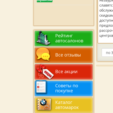
незаур
славятс
обслуж
скидка
доступн
предлож
рассроч
Рейтинг
центров
автосалонов
Все отзывы
Все акции
Советы по
покупке
Каталог
автомарок