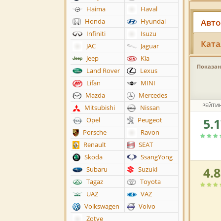
Haima
Haval
Авто
Honda
Hyundai
Infiniti
Isuzu
Ката
JAC
Jaguar
Jeep
Kia
Показано
Land Rover
Lexus
Lifan
MINI
Mazda
Mercedes
РЕЙТИ
Mitsubishi
Nissan
5.
Opel
Peugeot
Рейтин
автоса
Porsche
Ravon
по
Renault
SEAT
версии
Skoda
SsangYong
пользов
4.
Subaru
Suzuki
Рейтин
автоса
Tagaz
Toyota
по
UAZ
VAZ
версии
Volkswagen
Volvo
пользов
Zotye