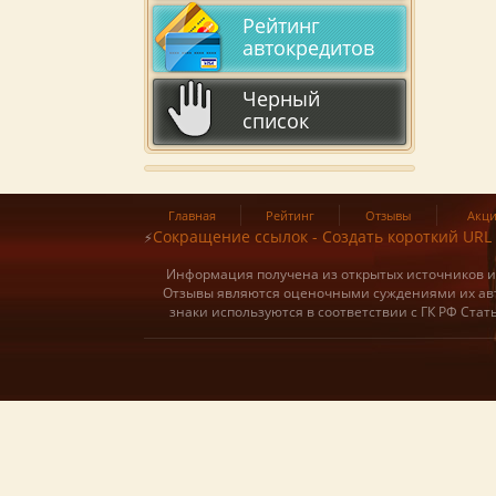
Рейтинг
автокредитов
Черный
список
Главная
Рейтинг
Отзывы
Акц
Сокращение ссылок - Создать короткий URL
⚡
Информация получена из открытых источников и о
Отзывы являются оценочными суждениями их авт
знаки используются в соответствии с ГК РФ Ста