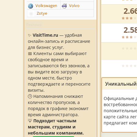
по
Volkswagen
Volvo
2.6
версии
Рейтинг
Zotye
пользователей:
автосалона
по
Реклама
2.5
версии
Рейтинг
пользователей:
автосалона
✨
VisitTime.ru
— удобная
по
онлайн-запись и расписание
версии
для бизнес услуг.
Рейтинг
пользователей:
📅 Клиенты сами выбирают
автосалона
свободное время и
по
Рейтинг
записываются без звонков, а
версии
автосалона
вы видите всю загрузку в
пользователей:
по
одном месте, быстро
версии
Уникальный 
подтверждаете и переносите
пользователей:
визиты.
🕒 Напоминания снижают
Официальные ди
количество пропусков, а
востребованнос
порядок в графике экономит
положительные 
время администратора.
карте сайта ле
💡
Подходит частным
предлагает ком
мастерам, студиям и
небольшим компаниям.