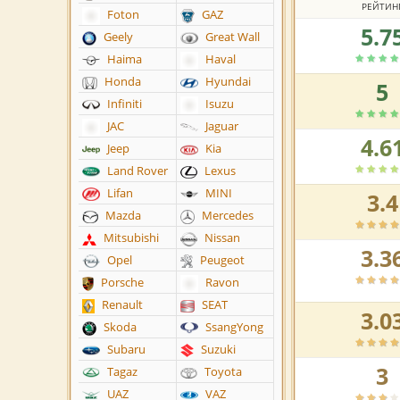
РЕЙТИН
Foton
GAZ
5.7
Рейтинг
Geely
Great Wall
автосалона
Haima
Haval
по
Honda
Hyundai
5
версии
Рейтинг
пользователей:
Infiniti
Isuzu
автосалона
по
JAC
Jaguar
4.6
версии
Рейтинг
Jeep
Kia
пользователей:
автосалона
Land Rover
Lexus
по
Lifan
MINI
3.4
версии
Рейтинг
пользователей:
Mazda
Mercedes
автосалона
по
Mitsubishi
Nissan
3.3
версии
Рейтинг
Opel
Peugeot
пользователей:
автосалона
Porsche
Ravon
по
Renault
SEAT
версии
3.0
Рейтинг
пользователей:
Skoda
SsangYong
автосалона
Subaru
Suzuki
по
3
версии
Рейтинг
Tagaz
Toyota
пользователей:
автосалона
UAZ
VAZ