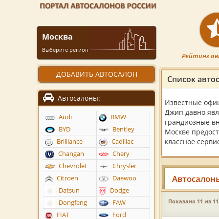
Москва
Выберите регион
Рейтинг ав
ДОБАВИТЬ АВТОСАЛОН
Список авто
Автосалоны:
Известные офиц
Джип давно явл
Audi
BMW
грандиозные вн
BYD
Bentley
Москве предост
классное серви
Brilliance
Cadillac
Changan
Chery
Chevrolet
Chrysler
Автосалоны
Citroen
Daewoo
Datsun
Dodge
Показано 11 из 11
Dongfeng
FAW
FIAT
Ford