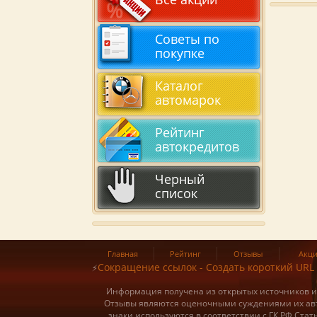
Советы по
покупке
Каталог
автомарок
Рейтинг
автокредитов
Черный
список
Главная
Рейтинг
Отзывы
Акц
Сокращение ссылок - Создать короткий URL
⚡
Информация получена из открытых источников и о
Отзывы являются оценочными суждениями их авт
знаки используются в соответствии с ГК РФ Ста