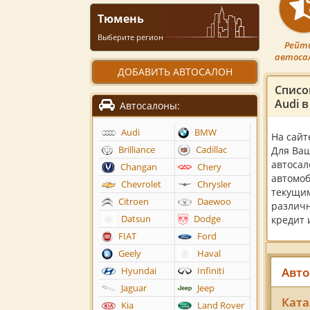
Тюмень
Выберите регион
Рейт
автоса
ДОБАВИТЬ АВТОСАЛОН
Списо
Audi 
Автосалоны:
Audi
BMW
На сайт
Brilliance
Cadillac
Для Ваш
автосал
Changan
Chery
автомоб
Chevrolet
Chrysler
текущим
Citroen
Daewoo
различн
Datsun
Dodge
кредит 
FIAT
Ford
Geely
Haval
Авто
Hyundai
Infiniti
Jaguar
Jeep
Ката
Kia
Land Rover