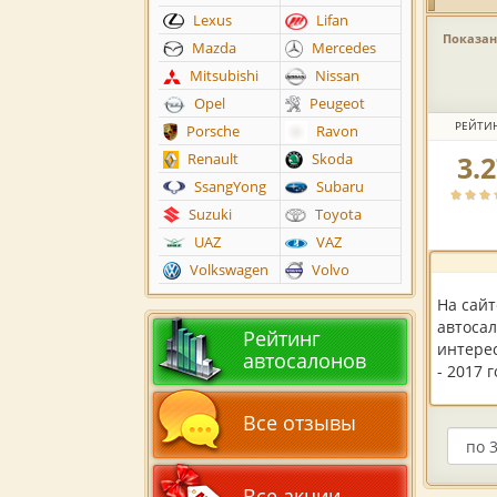
Lexus
Lifan
Показано
Mazda
Mercedes
Mitsubishi
Nissan
Opel
Peugeot
РЕЙТИ
Porsche
Ravon
3.
Renault
Skoda
Рейтин
автоса
SsangYong
Subaru
по
Suzuki
Toyota
версии
UAZ
VAZ
пользов
Volkswagen
Volvo
На сай
автосал
Рейтинг
интере
автосалонов
- 2017 
Все отзывы
Все акции