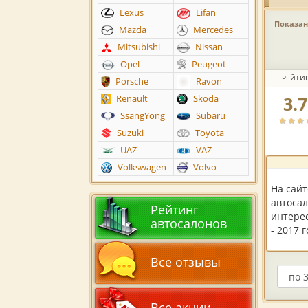
Lexus
Lifan
Показано
Mazda
Mercedes
Mitsubishi
Nissan
Opel
Peugeot
РЕЙТИ
Porsche
Ravon
3.
Renault
Skoda
Рейтин
автоса
SsangYong
Subaru
по
Suzuki
Toyota
версии
UAZ
VAZ
пользов
Volkswagen
Volvo
На сай
автосал
Рейтинг
интерес
автосалонов
- 2017 
Все отзывы
Все акции