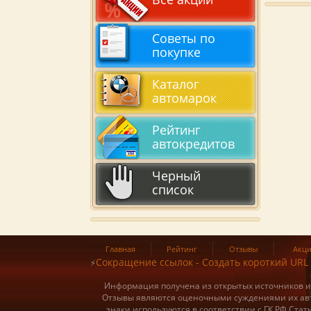
Советы по
покупке
Каталог
автомарок
Рейтинг
автокредитов
Черный
список
Главная
Рейтинг
Отзывы
Акц
Сокращение ссылок - Создать короткий URL
⚡
Информация получена из открытых источников и о
Отзывы являются оценочными суждениями их авт
знаки используются в соответствии с ГК РФ Ста