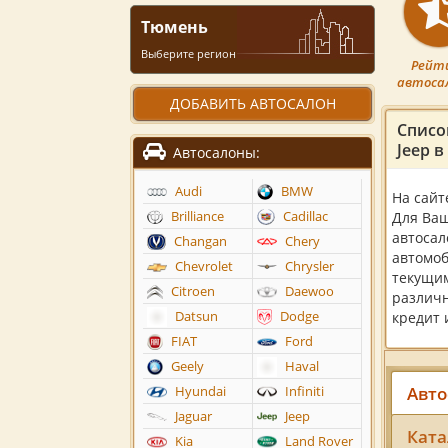
Тюмень
Выберите регион
Рейт
автоса
ДОБАВИТЬ АВТОСАЛОН
Списо
Jeep 
Автосалоны:
Audi
BMW
На сайт
Brilliance
Cadillac
Для Ваш
автосал
Changan
Chery
автомоб
Chevrolet
Chrysler
текущим
Citroen
Daewoo
различн
Datsun
Dodge
кредит 
FIAT
Ford
Geely
Haval
Авто
Hyundai
Infiniti
Jaguar
Jeep
Ката
Kia
Land Rover