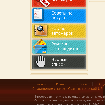
Советы по
покупке
Каталог
автомарок
Рейтинг
автокредитов
Черный
список
Главная
Рейтинг
Отзывы
Акц
Сокращение ссылок - Создать короткий URL
⚡
Информация получена из открытых источников и о
Отзывы являются оценочными суждениями их авт
знаки используются в соответствии с ГК РФ Ста