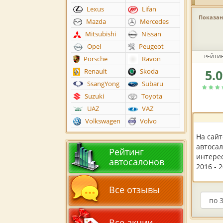
Lexus
Lifan
Показано
Mazda
Mercedes
Mitsubishi
Nissan
Opel
Peugeot
РЕЙТИ
Porsche
Ravon
5.
Renault
Skoda
Рейтин
автоса
SsangYong
Subaru
по
Suzuki
Toyota
версии
UAZ
VAZ
пользов
Volkswagen
Volvo
На сай
автосал
Рейтинг
интере
автосалонов
2016 - 
Все отзывы
Все акции