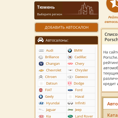
Тюмень
Выберите регион
Рейт
автоса
ДОБАВИТЬ АВТОСАЛОН
Списо
Porsc
Автосалоны:
Audi
BMW
На сайт
Brilliance
Cadillac
Porsche
рейтинг
Changan
Chery
автомоб
Chevrolet
Chrysler
текущим
Citroen
Daewoo
различн
Datsun
Dodge
кредит 
FIAT
Ford
Geely
Haval
Авто
Hyundai
Infiniti
Jaguar
Jeep
Ката
Kia
Land Rover