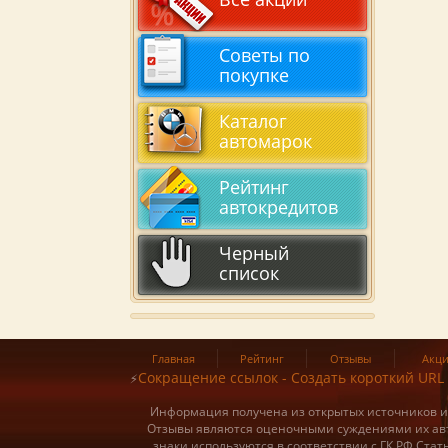
Советы по
покупке
Каталог
автомарок
Рейтинг
автокредитов
Черный
список
Главная
Рейтинг
Отзывы
Акц
Сокращение ссылок - Создать короткий URL
⚡
Информация получена из открытых источников и о
Отзывы являются оценочными суждениями их авт
знаки используются в соответствии с ГК РФ Ста