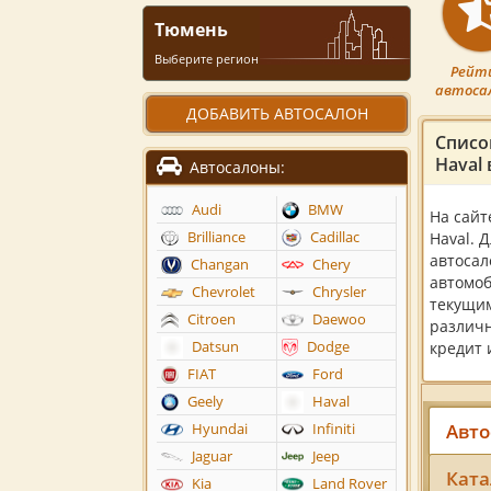
Тюмень
Выберите регион
Рейт
автоса
ДОБАВИТЬ АВТОСАЛОН
Списо
Haval
Автосалоны:
Audi
BMW
На сайт
Brilliance
Cadillac
Haval. 
автосал
Changan
Chery
автомоб
Chevrolet
Chrysler
текущим
Citroen
Daewoo
различн
Datsun
Dodge
кредит 
FIAT
Ford
Geely
Haval
Авто
Hyundai
Infiniti
Jaguar
Jeep
Ката
Kia
Land Rover