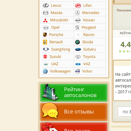
Lexus
Lifan
Показано
Mazda
Mercedes
Mitsubishi
Nissan
Opel
Peugeot
РЕЙТИ
Porsche
Ravon
4.
Renault
Skoda
Рейтин
автоса
SsangYong
Subaru
по
Suzuki
Toyota
версии
UAZ
VAZ
пользов
Volkswagen
Volvo
На сай
автосал
интерес
Рейтинг
- 2017 
автосалонов
Все отзывы
Все акции